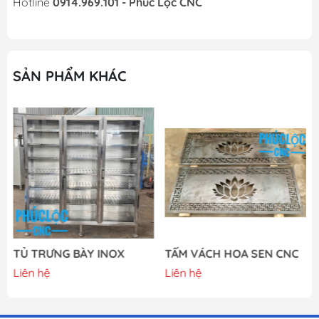
Hotline
0914.969.101 - Phúc Lộc CNC
SẢN PHẨM KHÁC
TỦ TRƯNG BÀY INOX
TẤM VÁCH HOA SEN CNC
Liên hệ
Liên hệ