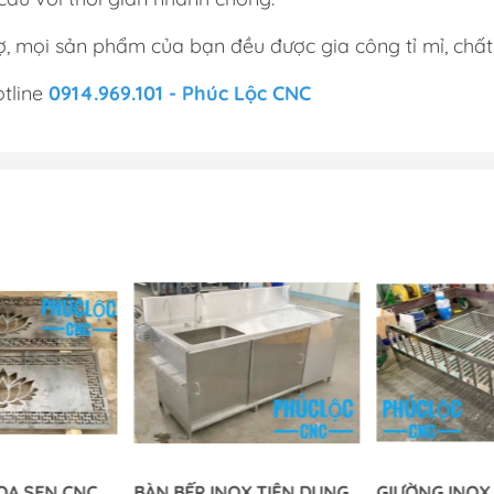
, mọi sản phẩm của bạn đều được gia công tỉ mỉ, chất 
otline
0914.969.101 - Phúc Lộc CNC
OA SEN CNC
BÀN BẾP INOX TIỆN DỤNG
GIƯỜNG INOX