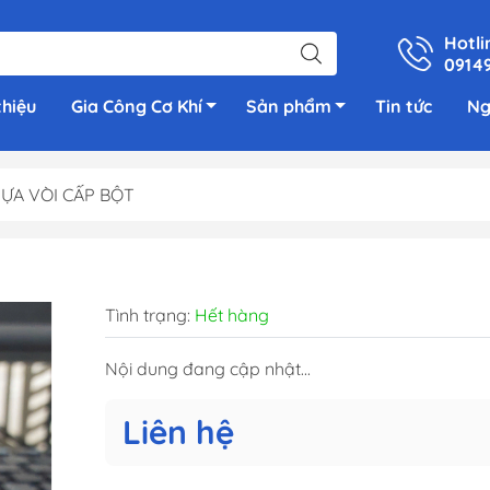
Hotli
0914
thiệu
Gia Công Cơ Khí
Sản phẩm
Tin tức
Ng
ỰA VÒI CẤP BỘT
Tình trạng:
Hết hàng
Nội dung đang cập nhật...
Liên hệ