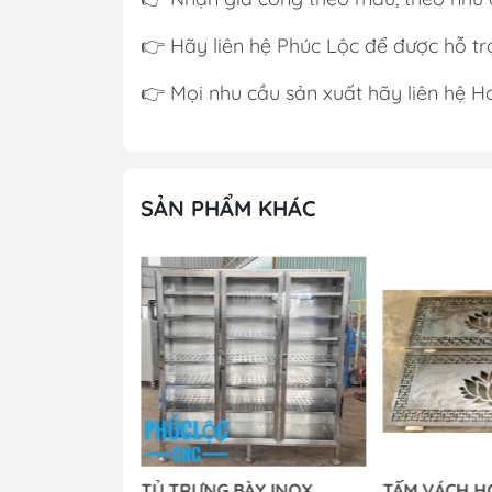
👉 Hãy liên hệ Phúc Lộc để được hỗ trợ
👉 Mọi nhu cầu sản xuất hãy liên hệ H
SẢN PHẨM KHÁC
Ứ QUÝ
TỦ TRƯNG BÀY INOX
TẤM VÁCH H