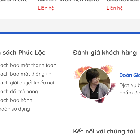
Liên hệ
Liên hệ
h sách Phúc Lộc
Đánh giá khách hàng
sách bảo mật thanh toán
Hương S
Nguyen
sách bảo mật thông tin
Đoàn Gi
Mình rất
Phúc Lộc
ách giải quyết khiếu nại
mặt hàn
Dịch vụ 
hàn... n
sách đổi trả hàng
chuyên n
phẩm đạt
đáp ứng
sách bảo hành
phát triển
phát triển
hoản sử dụng
Kết nối với chúng tôi