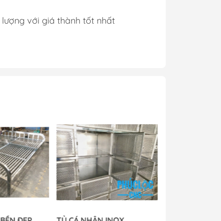
lượng với giá thành tốt nhất
 BỀN ĐẸP
TỦ CÁ NHÂN INOX
HOA VĂN CỔN