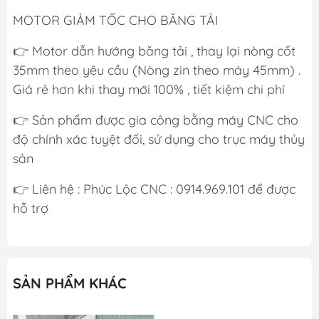
MOTOR GIẢM TỐC CHO BĂNG TẢI
👉 Motor dẫn hướng băng tải , thay lại nòng cốt
35mm theo yêu cầu (Nòng zin theo máy 45mm) .
Giá rẻ hơn khi thay mới 100% , tiết kiệm chi phí
👉 Sản phẩm được gia công bằng máy CNC cho
độ chính xác tuyệt đối, sử dụng cho trục máy thủy
sản
👉 Liên hệ : Phúc Lộc CNC : 0914.969.101 để được
hỗ trợ
SẢN PHẨM KHÁC