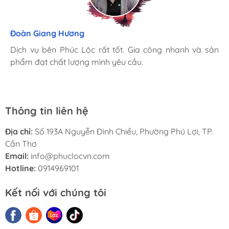
Hương Suri
Đoàn Giang Hương
Nguyen Lam
Mình rất ưng khi đến Phúc Lộc. Ở đây có rất nhiều mặt
Dịch vụ bên Phúc Lộc rất tốt. Gia công nhanh và sản
Phúc Lộc có nhiều máy móc thiết bị như phay, tiện,
hàng phong phú, tha hồ lựa chọn. Nhân viên chuyên
phẩm đạt chất lượng mình yêu cầu.
hàn... nên mình chỉ cần đến và đưa yêu cầu là được đáp
nghiệp, nhiệt tình. Chúc Phúc Lộc ngày càng phát triển.
ứng từ đầu đến cuối. Chúc công ty ngày càng phát triển.
Thông tin liên hệ
Địa chỉ:
Số 193A Nguyễn Đình Chiểu, Phường Phú Lợi, TP.
Cần Thơ
Email:
info@phuclocvn.com
Hotline:
0914969101
Kết nối với chúng tôi