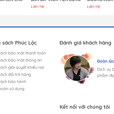
Liên hệ
Liên hệ
h sách Phúc Lộc
Đánh giá khách hàng
sách bảo mật thanh toán
Hương S
Nguyen
sách bảo mật thông tin
Đoàn Gi
Mình rất
Phúc Lộc
ách giải quyết khiếu nại
mặt hàn
Dịch vụ 
hàn... n
sách đổi trả hàng
chuyên n
phẩm đạt
đáp ứng
sách bảo hành
phát triển
phát triển
hoản sử dụng
Kết nối với chúng tôi