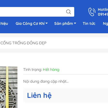
Hotli
0914
thiệu
Gia Công Cơ Khí
Sản phẩm
Tin tức
Ng
CỔNG TRỐNG ĐỒNG ĐẸP
Tình trạng:
Hết hàng
Nội dung đang cập nhật...
Liên hệ