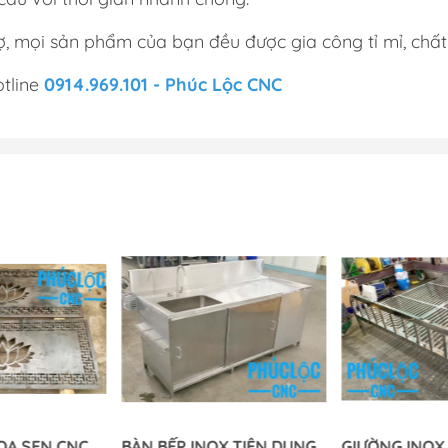
, mọi sản phẩm của bạn đều được gia công tỉ mỉ, chất 
otline
0914.969.101 - Phúc Lộc CNC
OA SEN CNC
BÀN BẾP INOX TIỆN DỤNG
GIƯỜNG INOX