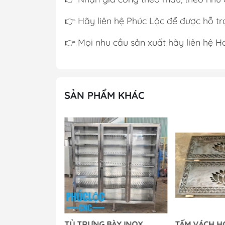
👉 Hãy liên hệ Phúc Lộc để được hỗ trợ
👉 Mọi nhu cầu sản xuất hãy liên hệ H
SẢN PHẨM KHÁC
Ứ QUÝ
TỦ TRƯNG BÀY INOX
TẤM VÁCH H