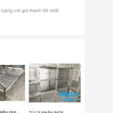
lượng với giá thành tốt nhất
 BỀN ĐẸP
TỦ CÁ NHÂN INOX
HOA VĂN CỔN